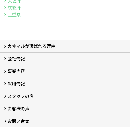
大阪府
京都府
三重県
カネマルが選ばれる理由
会社情報
カネマルが選ばれる理由
事業内容
代表メッセージ (2)
会社概要
沿革
本社・営業所
プライバシーポリシー
カネマルが取り組むＳＤＧｓ (2)
採用担当
採用情報
事業部紹介
アルミ建材事業部
システム建材事業部
外装建材事業部
システム住器建材事業部
営業推進課
スタッフの声
採用情報
募集職種一覧
数字で見るカネマル
採用ＦＡＱ
イベント情報
エントリー
お客様の声
スタッフ紹介
インタビュー (5)
座談会
お問い合せ
お客様の声