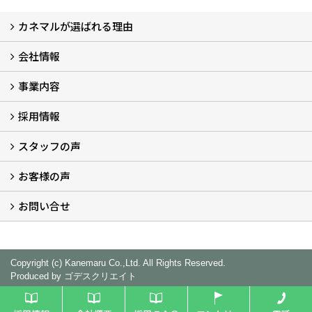
カネマルが選ばれる理由
会社情報
カネマルが選ばれる理由
事業内容
代表メッセージ (2)
会社概要
沿革
本社・営業所
プライバシーポリシー
カネマルが取り組むＳＤＧｓ (2)
採用担当
採用情報
事業部紹介
アルミ建材事業部
システム建材事業部
外装建材事業部
システム住器建材事業部
営業推進課
スタッフの声
採用情報
募集職種一覧
数字で見るカネマル
採用ＦＡＱ
イベント情報
エントリー
お客様の声
スタッフ紹介
インタビュー (5)
座談会
お問い合せ
お客様の声
お問い合せ
Copyright (c) Kanemaru Co.,Ltd. All Rights Reserved.
Produced by
ゴデスクリエイト