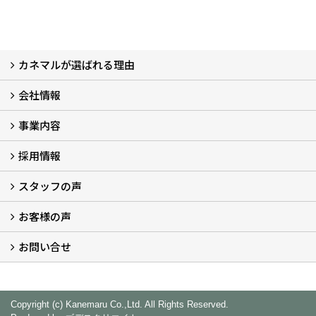
カネマルが選ばれる理由
会社情報
カネマルが選ばれる理由
事業内容
代表メッセージ (2)
会社概要
沿革
本社・営業所
プライバシーポリシー
カネマルが取り組むＳＤＧｓ (2)
採用担当
採用情報
事業部紹介
アルミ建材事業部
システム建材事業部
外装建材事業部
システム住器建材事業部
営業推進課
スタッフの声
採用情報
募集職種一覧
数字で見るカネマル
採用ＦＡＱ
イベント情報
エントリー
お客様の声
スタッフ紹介
インタビュー (5)
座談会
お問い合せ
お客様の声
お問い合せ
Copyright (c) Kanemaru Co.,Ltd. All Rights Reserved.